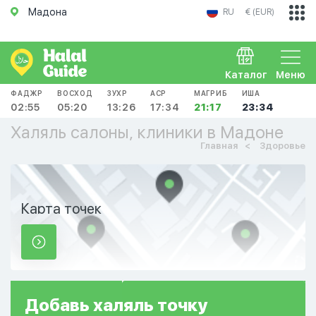
Мадона
RU
€ (EUR)
Каталог
Меню
ФАДЖР
ВОСХОД
ЗУХР
АСР
МАГРИБ
ИША
02:55
05:20
13:26
17:34
21:17
23:34
Халяль салоны, клиники в Мадоне
Главная
Здоровье
Карта точек
Добавь
халяль
точку