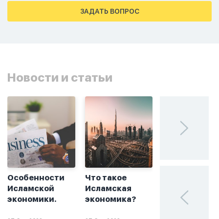
тахаджуд...
ЗАДАТЬ ВОПРОС
Новости и статьи
Особенности
Что такое
Без греха: чт
Исламской
Исламская
такое
экономики.
экономика?
халяльное
инвестирова