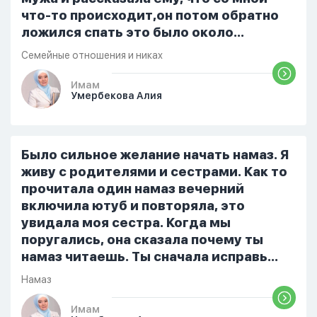
что-то происходит,он потом обратно
ложился спать это было около
одиннадцати вечера. Но я снова
Семейные отношения и никах
разбудила его, сказав, что мне плохо.
Он ответил: «Я живу с больными». Мне
Имам
Умербекова Алия
стало очень обидно, и я решила
терпеть свою боль, повернулась
попыталась и уснуть) Но потом он
проснулся и спросил, что случилось. И
Было сильное желание начать намаз. Я
я рассказала о своих проблемах. Затем
живу с родителями и сестрами. Как то
я сказала ему:...
прочитала один намаз вечерний
включила ютуб и повторяла, это
увидала моя сестра. Когда мы
поругались, она сказала почему ты
намаз читаешь. Ты сначала исправь
себя. После этого я не вставала на
Намаз
намаз и не видела жайнамаз. Я просто
уже так не могу читать, смотреть . Дуа
Имам