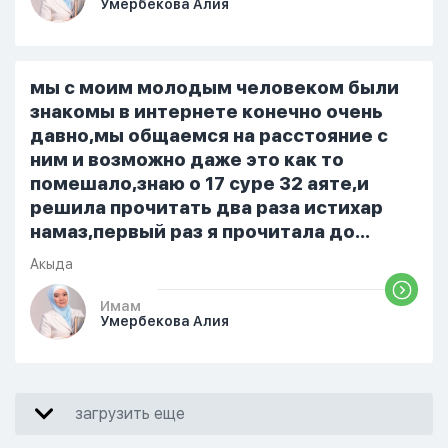
Умербекова Алия
я делаю скрытно если делаю дома. Я
не показываю теперь никому что я
верю. Потому что пойдут осуждения.
От родных же людей.
мы с моим молодым человеком были
знакомы в интернете конечно очень
давно,мы общаемся на расстояние с
ним и возможно даже это как то
помешало,знаю о 17 суре 32 аяте,и
решила прочитать два раза истихар
намаз,первый раз я прочитала до
«Аср» намаза и сначала было
Акыда
тревожно,позже стало спокойно и в
голову начали лезть только хорошие
Имам
Умербекова Алия
мысли,во второй раз когда я решила в
очередной раз прочитать истихар дуа.
я читала его переводом на
русский,потому что боялась
загрузить еще
ошибиться и то что намаз не
примется,совершила истихар во время