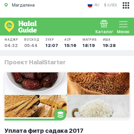
Магдалена
RU
$ (USD)
Каталог
Меню
ФАДЖР
ВОСХОД
ЗУХР
АСР
МАГРИБ
ИША
04:32
05:44
12:07
15:16
18:19
19:28
Проект HalalStarter
Уплата фитр садака 2017