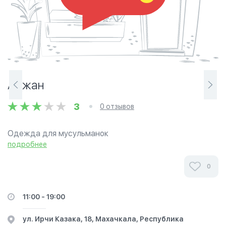
Алжан
3
0 отзывов
Одежда для мусульманок
подробнее
Магазин мусульманской одежды «Алжан» в
Махачкале .Ознакомьтесь с мнениями наших клиентов.
0
Их отзывы помогут вам сделать правильный выбор в
выборе халяльной одежды, предлагаемой этим
11:00 - 19:00
магазином. Выражайте свой стиль с нами.
ул. Ирчи Казака, 18, Махачкала, Республика