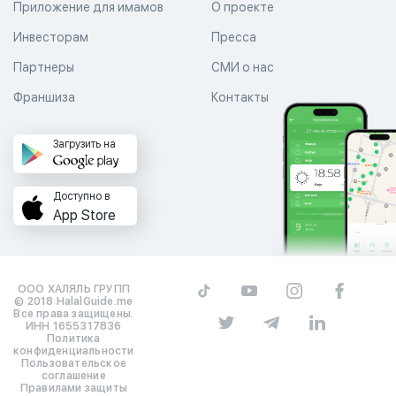
Приложение для имамов
О проекте
Инвесторам
Пресса
Партнеры
СМИ о нас
Франшиза
Контакты
Загрузить на
Доступно в
App Store
ООО ХАЛЯЛЬ ГРУПП
© 2018 HalalGuide.me
Все права защищены.
ИНН 1655317836
Политика
конфиденциальности
Пользовательское
соглашение
Правилами защиты