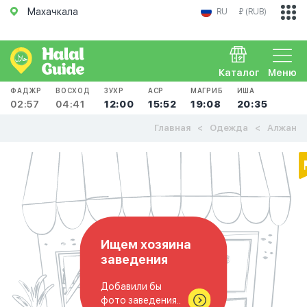
Махачкала
RU
₽ (RUB)
Каталог
Меню
ФАДЖР
ВОСХОД
ЗУХР
АСР
МАГРИБ
ИША
02:57
04:41
12:00
15:52
19:08
20:35
Главная
Одежда
Алжан
Ищем хозяина
заведения
Добавили бы
фото заведения..