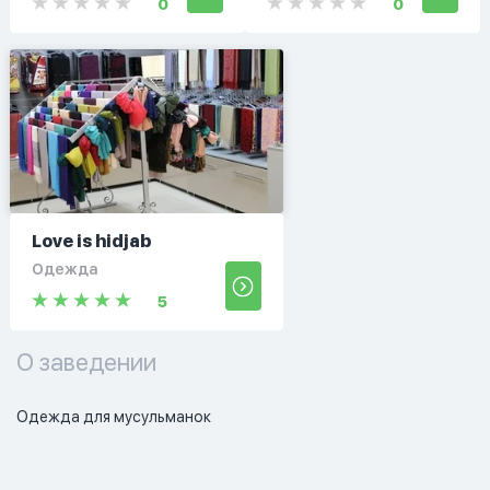
0
0
Love is hidjab
Одежда
5
О заведении
Одежда для мусульманок