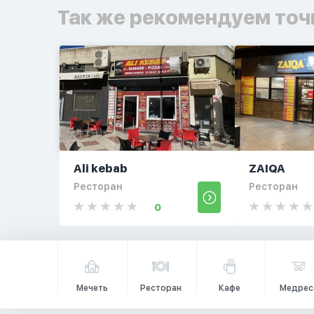
Так же рекомендуем точ
Ali kebab
ZAIQA
Ресторан
Ресторан
0
Мечеть
Ресторан
Кафе
Медрес