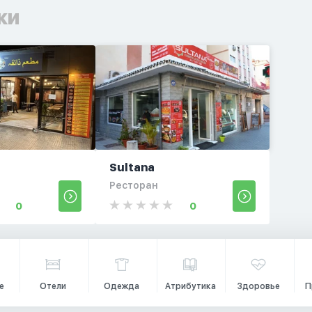
ки
Sultana
Ресторан
0
0
е
Отели
Одежда
Атрибутика
Здоровье
П