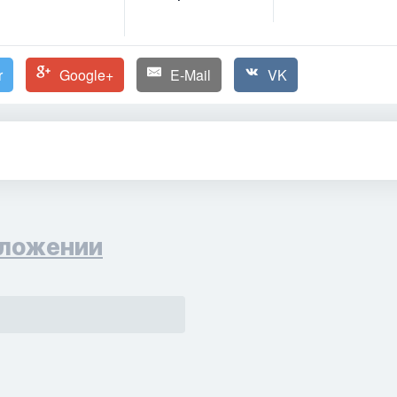
r
Google+
E-Mail
VK
ложении