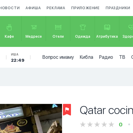
НОВОСТИ
АФИША
РЕКЛАМА
ПРИЛОЖЕНИЕ
ПРАЗДНИКИ
Кафе
Медресе
Отели
Одежда
Атрибутика
Здор
Б
ИША
Вопрос имаму
Кибла
Радио
ТВ
22:49
Qatar coci
0