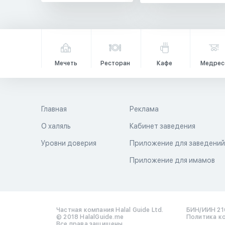
Мечеть
Ресторан
Кафе
Медрес
Главная
Реклама
О халяль
Кабинет заведения
Уровни доверия
Приложение для заведени
Приложение для имамов
Частная компания Halal Guide Ltd.
БИН/ИИН 21
© 2018 HalalGuide.me
Политика к
Все права защищены.