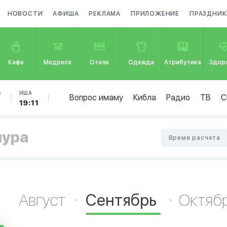
НОВОСТИ
АФИША
РЕКЛАМА
ПРИЛОЖЕНИЕ
ПРАЗДНИК
Кафе
Медресе
Отели
Одежда
Атрибутика
Здор
Б
ИША
Вопрос имаму
Кибла
Радио
ТВ
С
19:11
пура
Время расчета
Август
Сентябрь
Октяб