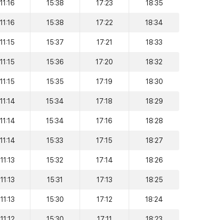
11:16
15:38
17:23
18:35
11:16
15:38
17:22
18:34
11:15
15:37
17:21
18:33
11:15
15:36
17:20
18:32
11:15
15:35
17:19
18:30
11:14
15:34
17:18
18:29
11:14
15:34
17:16
18:28
11:14
15:33
17:15
18:27
11:13
15:32
17:14
18:26
11:13
15:31
17:13
18:25
11:13
15:30
17:12
18:24
11:12
15:30
17:11
18:23