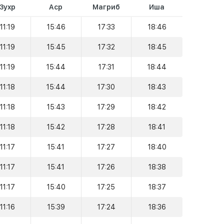
Зухр
Аср
Магриб
Иша
11:19
15:46
17:33
18:46
11:19
15:45
17:32
18:45
11:19
15:44
17:31
18:44
11:18
15:44
17:30
18:43
11:18
15:43
17:29
18:42
11:18
15:42
17:28
18:41
11:17
15:41
17:27
18:40
11:17
15:41
17:26
18:38
11:17
15:40
17:25
18:37
11:16
15:39
17:24
18:36