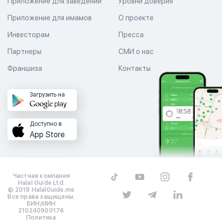
Приложение для заведений
Уровни доверия
Приложение для имамов
О проекте
Инвесторам
Пресса
Партнеры
СМИ о нас
Франшиза
Контакты
Загрузить на
Доступно в
App Store
Частная компания
Halal Guide Ltd.
© 2018 HalalGuide.me
Все права защищены.
БИН/ИИН
210240900176
Политика