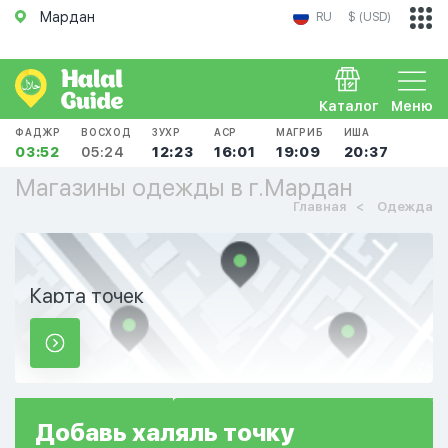
Мардан
RU
$ (USD)
Каталог
Меню
ФАДЖР
ВОСХОД
ЗУХР
АСР
МАГРИБ
ИША
03:52
05:24
12:23
16:01
19:09
20:37
Магазины одежды в г.Мардан
Главная
Одежда
Карта точек
Добавь
халяль
точку