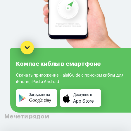
Компас киблы в смартфоне
Скачать приложение HalalGuide с поиском киблы для
iPhone, iPad и Android
Загрузить на
Доступно в
App Store
Мечети рядом