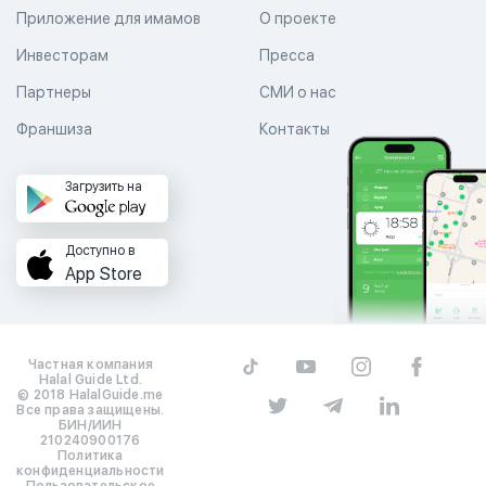
Приложение для имамов
О проекте
Инвесторам
Пресса
Партнеры
СМИ о нас
Франшиза
Контакты
Загрузить на
Доступно в
App Store
Частная компания
Halal Guide Ltd.
© 2018 HalalGuide.me
Все права защищены.
БИН/ИИН
210240900176
Политика
конфиденциальности