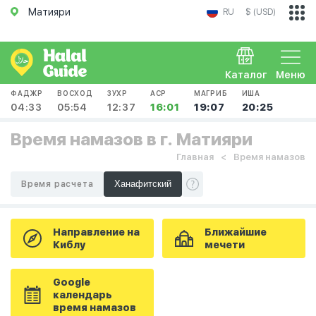
Матияри
RU
$ (USD)
Каталог
Меню
ФАДЖР
ВОСХОД
ЗУХР
АСР
МАГРИБ
ИША
04:33
05:54
12:37
16:01
19:07
20:25
Время намазов в г. Матияри
Главная
Время намазов
Время расчета
Направление на
Ближайшие
Киблу
мечети
Google
календарь
время намазов