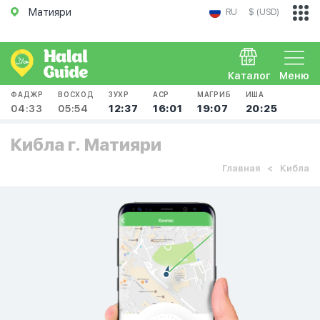
Матияри
RU
$ (USD)
Каталог
Меню
ФАДЖР
ВОСХОД
ЗУХР
АСР
МАГРИБ
ИША
04:33
05:54
12:37
16:01
19:07
20:25
Кибла г. Матияри
Главная
Кибла