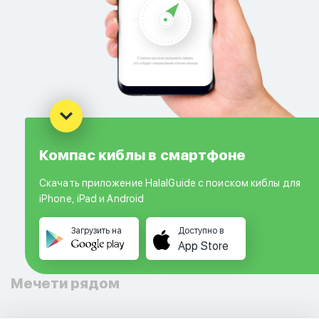
Компас киблы в смартфоне
Скачать приложение HalalGuide с поиском киблы для
iPhone, iPad и Android
Загрузить на
Доступно в
App Store
Мечети рядом