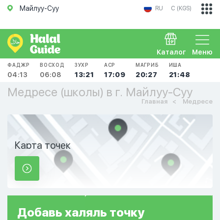
Майлуу-Суу
RU
С (KGS)
Каталог
Меню
ФАДЖР
ВОСХОД
ЗУХР
АСР
МАГРИБ
ИША
04:13
06:08
13:21
17:09
20:27
21:48
Медресе (школы) в г. Майлуу-Суу
Главная
Медресе
Карта точек
Добавь
халяль
точку