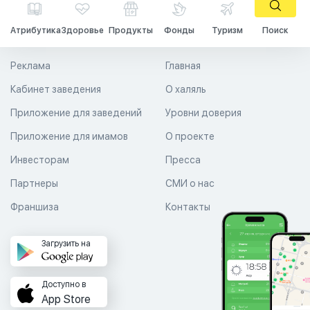
Атрибутика
Здоровье
Продукты
Фонды
Туризм
Поиск
Реклама
Главная
Кабинет заведения
О халяль
Приложение для заведений
Уровни доверия
Приложение для имамов
О проекте
Инвесторам
Пресса
Партнеры
СМИ о нас
Франшиза
Контакты
Загрузить на
Доступно в
App Store