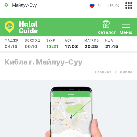
Майлуу-Суу
RU
С (KGS)
Каталог
Меню
ФАДЖР
ВОСХОД
ЗУХР
АСР
МАГРИБ
ИША
04:16
06:10
13:21
17:08
20:25
21:45
Кибла г. Майлуу-Суу
Главная
Кибла