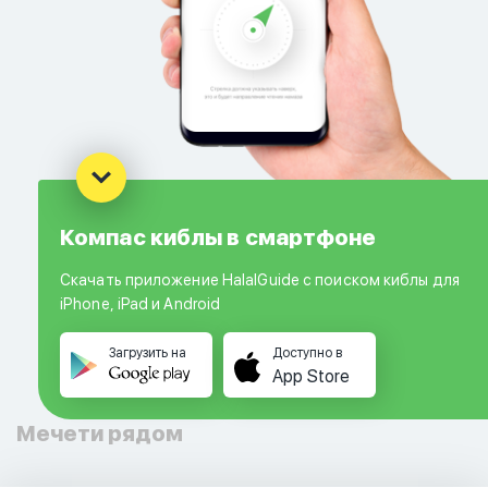
Компас киблы в смартфоне
Скачать приложение HalalGuide с поиском киблы для
iPhone, iPad и Android
Загрузить на
Доступно в
App Store
Мечети рядом