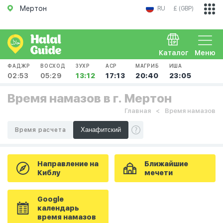
Мертон
RU
£ (GBP)
Каталог
Меню
ФАДЖР
ВОСХОД
ЗУХР
АСР
МАГРИБ
ИША
02:53
05:29
13:12
17:13
20:40
23:05
Время намазов в г. Мертон
Главная
Время намазов
Время расчета
Направление на
Ближайшие
Киблу
мечети
Google
календарь
время намазов