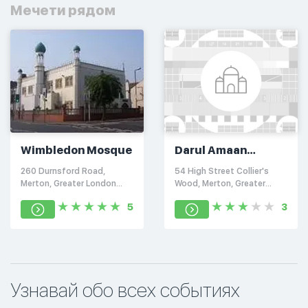
Мечети рядом
Wimbledon Mosque
Darul Amaan
Islamic Centre
260 Durnsford Road,
54 High Street Collier's
Merton, Greater London
Wood, Merton, Greater
SW19 8DS
London SW19 2
5
3
Узнавай обо всех событиях