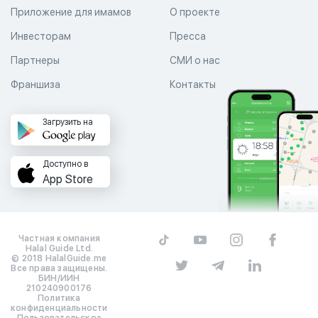
Приложение для имамов
О проекте
Инвесторам
Пресса
Партнеры
СМИ о нас
Франшиза
Контакты
Загрузить на
Доступно в
App Store
Частная компания
Halal Guide Ltd.
© 2018 HalalGuide.me
Все права защищены.
БИН/ИИН
210240900176
Политика
конфиденциальности