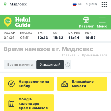
Мидлсекс
RU
$ (USD)
Каталог
Меню
ФАДЖР
ВОСХОД
ЗУХР
АСР
МАГРИБ
ИША
04:35
05:51
12:23
15:32
18:44
19:57
Время намазов в г. Мидлсекс
Главная
Время намазов
Время расчета
Направление на
Ближайшие
Киблу
мечети
Google
календарь
время намазов