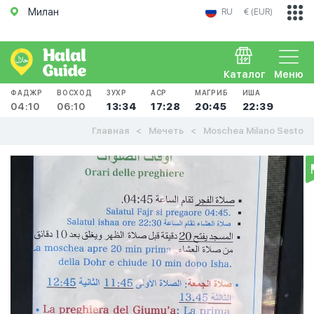
Милан
RU
€ (EUR)
Каталог
Меню
ФАДЖР
ВОСХОД
ЗУХР
АСР
МАГРИБ
ИША
04:10
06:10
13:34
17:28
20:45
22:39
Главная
Мечеть
Moschea Milano Sesto