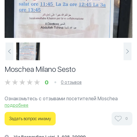
Moschea Milano Sesto
0
0 отзывов
Ознакомьтесь с отзывами посетителей Moschea
Milano Sesto в г.Милан на фотографиях и узнайте о
подробнее
часах работы. Ваше духовное путешествие начинается
здесь.
Задать вопрос имаму
0