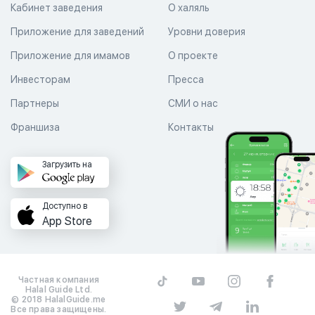
Кабинет заведения
О халяль
Приложение для заведений
Уровни доверия
Приложение для имамов
О проекте
Инвесторам
Пресса
Партнеры
СМИ о нас
Франшиза
Контакты
Загрузить на
Доступно в
App Store
Частная компания
Halal Guide Ltd.
© 2018 HalalGuide.me
Все права защищены.