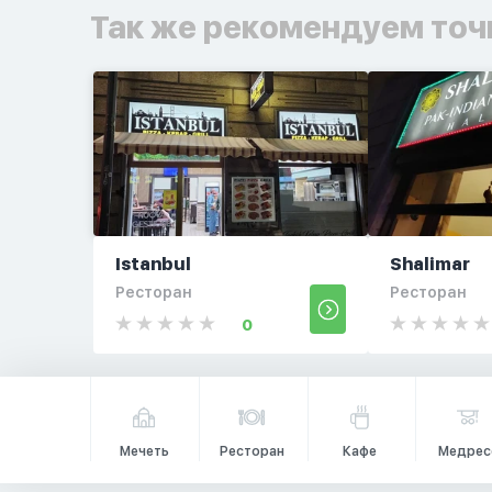
Так же рекомендуем точ
Istanbul
Shalimar
Ресторан
Ресторан
0
Мечеть
Ресторан
Кафе
Медрес