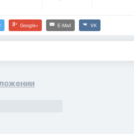
r
Google+
E-Mail
VK
ложении