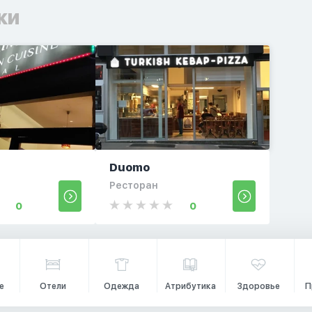
ки
Duomo
Ресторан
0
0
е
Отели
Одежда
Атрибутика
Здоровье
П