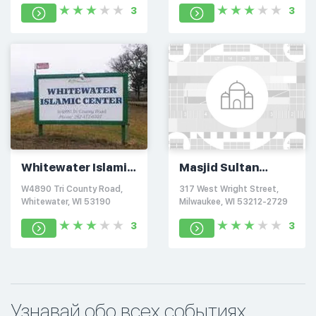
3
3
Whitewater Islamic
Masjid Sultan
Center
Muhammad
W4890 Tri County Road,
317 West Wright Street,
Whitewater, WI 53190
Milwaukee, WI 53212-2729
3
3
Узнавай обо всех событиях