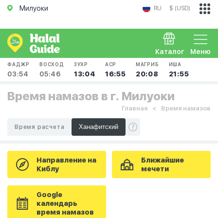
Милуоки
RU
$ (USD)
Каталог
Меню
ФАДЖР
ВОСХОД
ЗУХР
АСР
МАГРИБ
ИША
03:54
05:46
13:04
16:55
20:08
21:55
Время намазов в г. Милуоки
Главная
Время намазов
Время расчета
Направление на
Ближайшие
Киблу
мечети
Google
календарь
время намазов