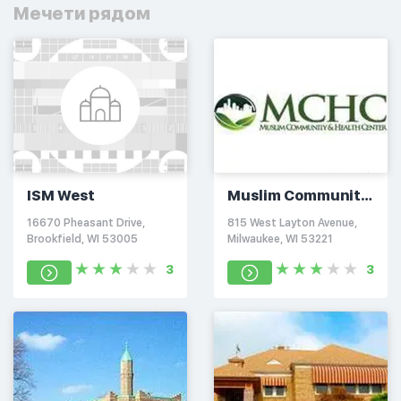
Мечети рядом
ISM West
Muslim Community
& Health Center
16670 Pheasant Drive,
815 West Layton Avenue,
Brookfield, WI 53005
Milwaukee, WI 53221
3
3