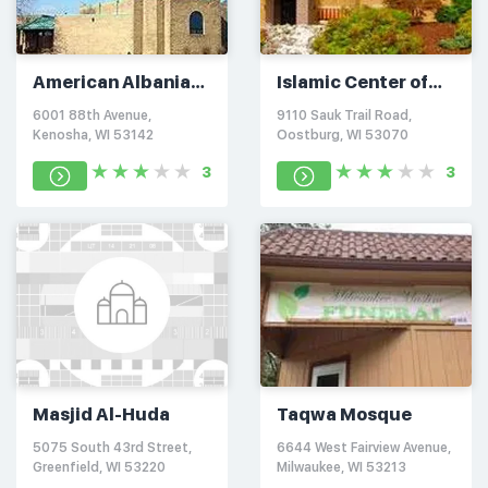
American Albanian
Islamic Center of
Islamic Center of
Sheboygan
6001 88th Avenue,
9110 Sauk Trail Road,
Wisconsin
Kenosha, WI 53142
Oostburg, WI 53070
3
3
Masjid Al-Huda
Taqwa Mosque
5075 South 43rd Street,
6644 West Fairview Avenue,
Greenfield, WI 53220
Milwaukee, WI 53213