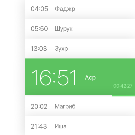
04:05
Фаджр
05:50
Шурук
13:03
Зухр
16:51
Аср
00:42:27
20:02
Магриб
21:43
Иша