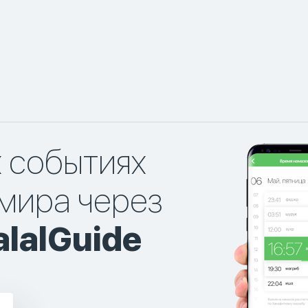
х событиях
мира через
lalGuide