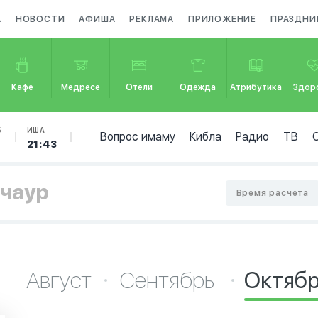
А
НОВОСТИ
АФИША
РЕКЛАМА
ПРИЛОЖЕНИЕ
ПРАЗДНИ
Кафе
Медресе
Отели
Одежда
Атрибутика
Здор
Б
ИША
Вопрос имаму
Кибла
Радио
ТВ
2
21:43
ечаур
Время расчета
Август
Сентябрь
Октяб