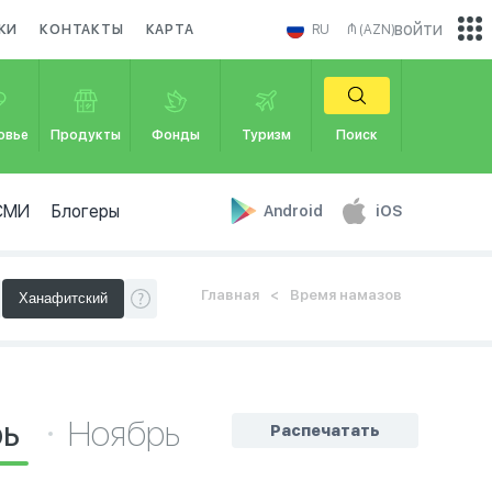
войти
КИ
КОНТАКТЫ
КАРТА
RU
₼ (AZN)
овье
Продукты
Фонды
Туризм
Поиск
СМИ
Блогеры
Android
iOS
Главная
Время намазов
рь
Ноябрь
Распечатать