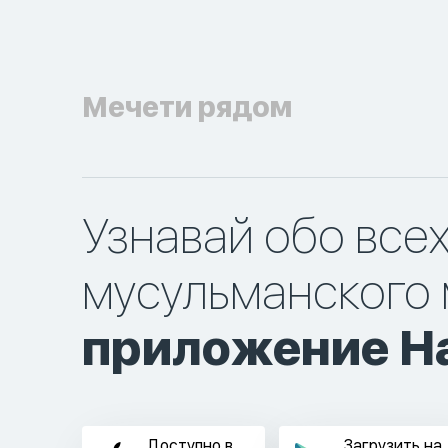
Мечети рядом
Узнавай обо все
мусульманского 
приложение Ha
Доступно в
Загрузить на