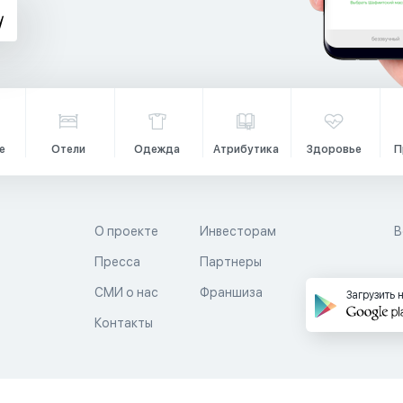
е
Отели
Одежда
Атрибутика
Здоровье
П
О проекте
Инвесторам
В
Пресса
Партнеры
й
СМИ о нас
Франшиза
Загрузить 
Контакты