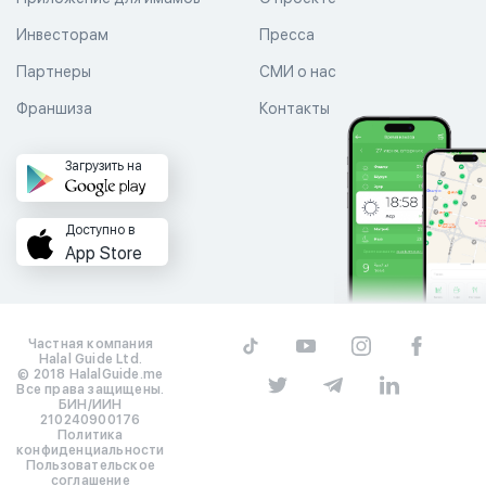
Инвесторам
Пресса
Партнеры
СМИ о нас
Франшиза
Контакты
Загрузить на
Доступно в
App Store
Частная компания
Halal Guide Ltd.
© 2018 HalalGuide.me
Все права защищены.
БИН/ИИН
210240900176
Политика
конфиденциальности
Пользовательское
соглашение