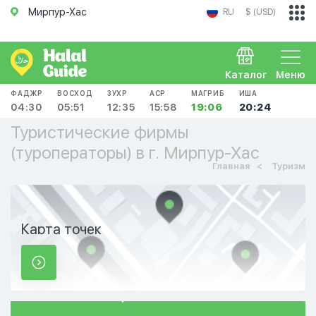
Мирпур-Хас
RU
$ (USD)
Каталог
Меню
ФАДЖР
ВОСХОД
ЗУХР
АСР
МАГРИБ
ИША
04:30
05:51
12:35
15:58
19:06
20:24
Туристические фирмы
(туроператоры) в г. Мирпур-Хас
Главная
Туризм
Карта точек