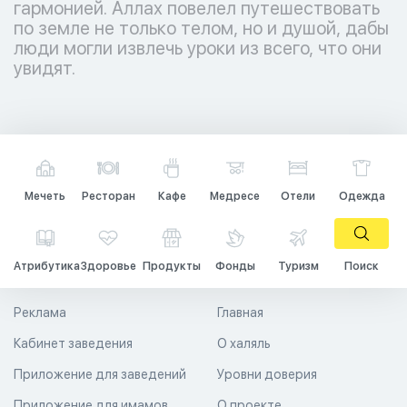
гармонией. Аллах повелел путешествовать
по земле не только телом, но и душой, дабы
люди могли извлечь уроки из всего, что они
увидят.
Мечеть
Ресторан
Кафе
Медресе
Отели
Одежда
Атрибутика
Здоровье
Продукты
Фонды
Туризм
Поиск
Реклама
Главная
Кабинет заведения
О халяль
Приложение для заведений
Уровни доверия
Приложение для имамов
О проекте