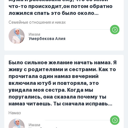
что-то происходит,он потом обратно
ложился спать это было около
одиннадцати вечера. Но я снова
Семейные отношения и никах
разбудила его, сказав, что мне плохо.
Он ответил: «Я живу с больными». Мне
Имам
Умербекова Алия
стало очень обидно, и я решила
терпеть свою боль, повернулась
попыталась и уснуть) Но потом он
проснулся и спросил, что случилось. И
Было сильное желание начать намаз. Я
я рассказала о своих проблемах. Затем
живу с родителями и сестрами. Как то
я сказала ему:...
прочитала один намаз вечерний
включила ютуб и повторяла, это
увидала моя сестра. Когда мы
поругались, она сказала почему ты
намаз читаешь. Ты сначала исправь
себя. После этого я не вставала на
Намаз
намаз и не видела жайнамаз. Я просто
уже так не могу читать, смотреть . Дуа
Имам