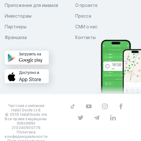
Приложение для имамов
О проекте
Инвесторам
Пресса
Партнеры
СМИ о нас
Франшиза
Контакты
Загрузить на
Доступно в
App Store
Частная компания
Halal Guide Ltd.
© 2018 HalalGuide.me
Все права защищены.
БИН/ИИН
210240900176
Политика
конфиденциальности