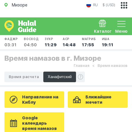
Мизоре
RU
$ (USD)
Каталог
Меню
ФАДЖР
ВОСХОД
ЗУХР
АСР
МАГРИБ
ИША
03:31
04:50
11:29
14:48
17:55
19:11
Время намазов в г. Мизоре
Главная
Время намазов
Время расчета
Направление на
Ближайшие
Киблу
мечети
Google
календарь
время намазов