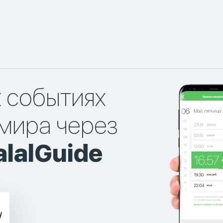
х событиях
мира через
lalGuide