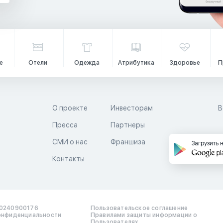
е
Отели
Одежда
Атрибутика
Здоровье
П
О проекте
Инвесторам
В
Пресса
Партнеры
й
СМИ о нас
Франшиза
Загрузить 
Контакты
0240900176
Пользовательское соглашение
онфиденциальности
Правилами защиты информации о
Пользователях