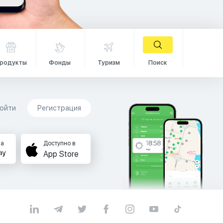
родукты
Фонды
Туризм
Поиск
ойти
Регистрация
на
Доступно в
App Store