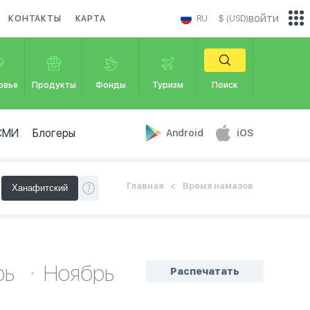
войти
КОНТАКТЫ
КАРТА
RU
$ (USD)
овье
Продукты
Фонды
Туризм
Поиск
СМИ
Блогеры
Android
iOS
Главная
Время намазов
рь
Ноябрь
Распечатать