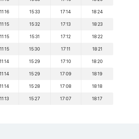
11:16
15:33
17:14
18:24
11:15
15:32
17:13
18:23
11:15
15:31
17:12
18:22
11:15
15:30
17:11
18:21
11:14
15:29
17:10
18:20
11:14
15:29
17:09
18:19
11:14
15:28
17:08
18:18
11:13
15:27
17:07
18:17