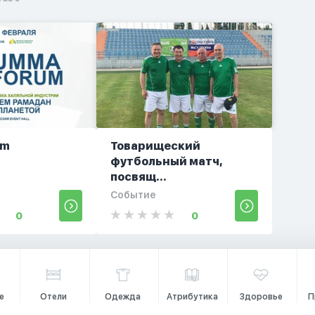
um
Товарищеский
футбольный матч,
посвящ...
Событие
0
0
е
Отели
Одежда
Атрибутика
Здоровье
П