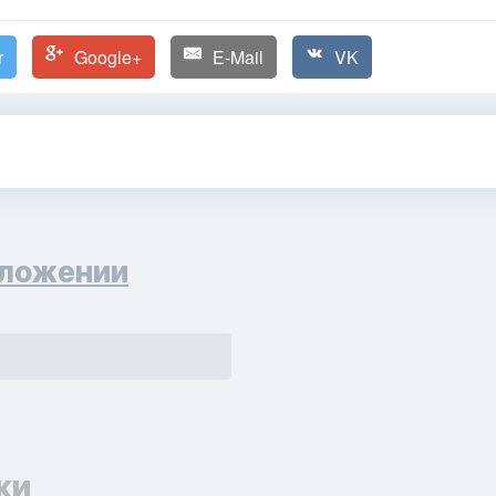
r
Google+
E-Mail
VK
ложении
ки