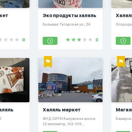
кет
Эко продукты халяль
Халял
Большая Татарская ул., 24
Огородн
0
3
аляль
Халяль маркет
Магаз
фрукт
2
​ФУД СИТИ​ Калужское шоссе
​Каширск
22 километр, 10​2-015
павильон; 1 этаж