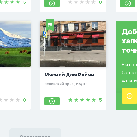
5
0
Доб
хал
точ
Вы по
балло
Мясной Дом Райян
халяль
Ленинский пр-т., 68/10
0
5