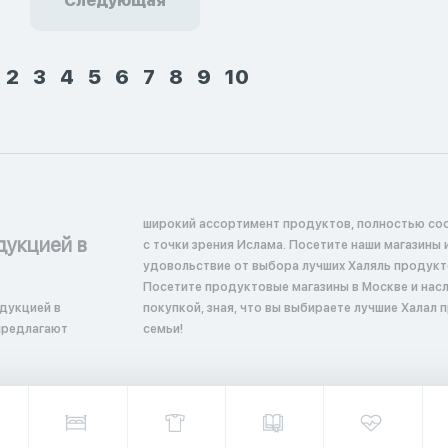
Следующая
2
3
4
5
6
7
8
9
10
широкий ассортимент продуктов, полностью со
дукцией в
с точки зрения Ислама. Посетите наши магазины 
удовольствие от выбора лучших Халяль продукт
Посетите продуктовые магазины в Москве и нас
дукцией в
покупкой, зная, что вы выбираете лучшие Халал 
предлагают
семьи!