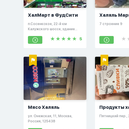
ХалМарт в ФудСити
Халяль Мар
п.Сосенкское, 22-й км
7 строение 9
Калужского шоссе, здание
№10, ОРТЦ ФудСити, 900
5
метров от МКАД, 3 вход,
павильон 2065
Мясо Халяль
Продукты х
ул. Онежская, 11, Москва,
Пятницкий пер., 
Россия, 125438