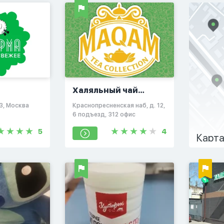
Халяльный чай
«MAQAM»
23, Москва
Краснопресненская наб, д. 12,
6 подъезд, 312 офис
5
4
Карта