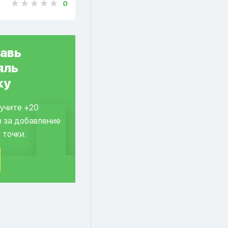
0
авь
яль
ку
лучите +20
в за добавление
 точки.