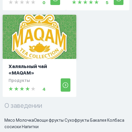
0
5
Халяльный чай
«MAQAM»
Продукты
4
О заведении
Мясо МолочкаОвощи фрукты Сухофрукты Бакалея Колбаса 
сосиски Напитки