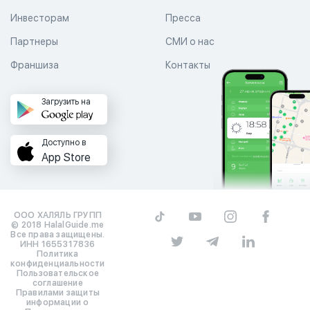
Инвесторам
Пресса
Партнеры
СМИ о нас
Франшиза
Контакты
Загрузить на
Доступно в
App Store
ООО ХАЛЯЛЬ ГРУПП
© 2018 HalalGuide.me
Все права защищены.
ИНН 1655317836
Политика
конфиденциальности
Пользовательское
соглашение
Правилами защиты
информации о