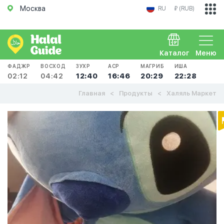
Москва
RU
₽ (RUB)
Каталог
Меню
ФАДЖР
ВОСХОД
ЗУХР
АСР
МАГРИБ
ИША
02:12
04:42
12:40
16:46
20:29
22:28
Главная
Продукты
Халяль Маркет