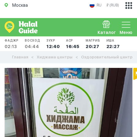
Москва
RU
₽ (RUB)
Каталог
Меню
ФАДЖР
ВОСХОД
ЗУХР
АСР
МАГРИБ
ИША
02:13
04:44
12:40
16:45
20:27
22:27
Главная
Хиджама центры
Оздоровительный центр