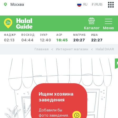
Москва
RU
₽ (RUB)
Каталог
Меню
ФАДЖР
ВОСХОД
ЗУХР
АСР
МАГРИБ
ИША
02:13
04:44
12:40
16:45
20:27
22:27
Главная
Интернет магазин
Halal DAAR
Ищем хозяина
заведения
Добавили бы
фото заведения..