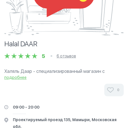
Halal DAAR
5
6 отзывов
Халяль Даар - специализированный магазин с
широким ассортиментом, где вы можете купить мясо,
подробнее
птицу, колбасные изделия, мясные полуфабрикаты и
другие продукты «Халяль» в Москве. Все...
0
09:00 - 20:00
Проектируемый проезд 135, Мамыри, Московская
обл.