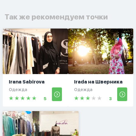
Так же рекомендуем точки
Irana Sabirova
Irada на Шверника
Одежда
Одежда
5
3