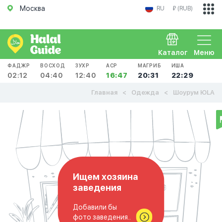
Москва
RU
₽ (RUB)
Каталог
Меню
ФАДЖР
ВОСХОД
ЗУХР
АСР
МАГРИБ
ИША
02:12
04:40
12:40
16:47
20:31
22:29
Главная
Одежда
Шоурум ЮLА
Ищем хозяина
заведения
Добавили бы
фото заведения..