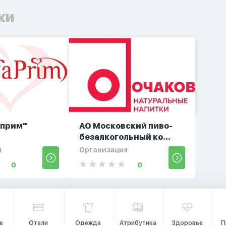
ки
априм"
АО Московский пиво-
безалкогольный ко...
я
Организация
0
0
е
Отели
Одежда
Атрибутика
Здоровье
П