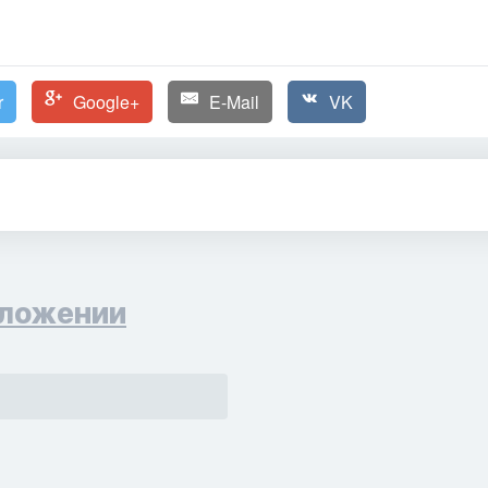
r
Google+
E-Mail
VK
ложении