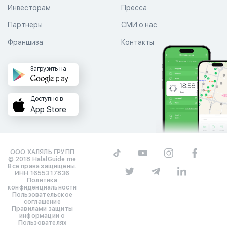
Инвесторам
Пресса
Партнеры
СМИ о нас
Франшиза
Контакты
Загрузить на
Доступно в
App Store
ООО ХАЛЯЛЬ ГРУПП
© 2018 HalalGuide.me
Все права защищены.
ИНН 1655317836
Политика
конфиденциальности
Пользовательское
соглашение
Правилами защиты
информации о
Пользователях