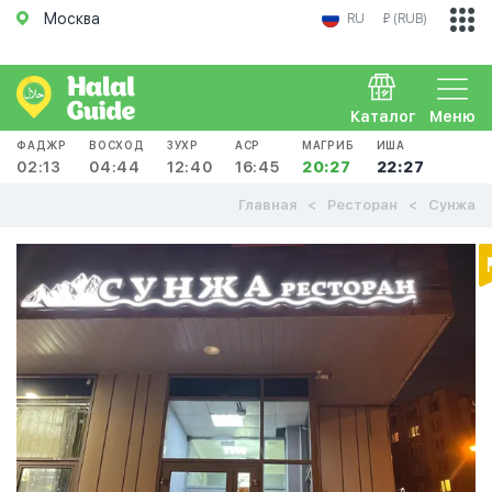
Москва
RU
₽ (RUB)
Каталог
Меню
ФАДЖР
ВОСХОД
ЗУХР
АСР
МАГРИБ
ИША
02:13
04:44
12:40
16:45
20:27
22:27
Главная
Ресторан
Сунжа