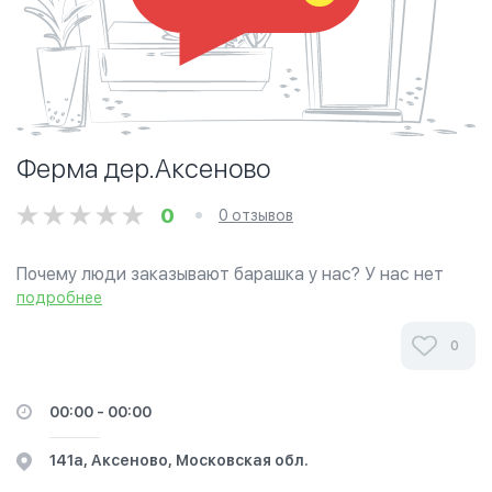
Ферма дер.Аксеново
0
0 отзывов
Почему люди заказывают барашка у нас? У нас нет
очередей! Вы сами выбираете время для совершения
подробнее
Курбана. Забой делают практикующие мусульмане по
Сунне Пророка (САС)
0
00:00 - 00:00
141а, Аксеново, Московская обл.