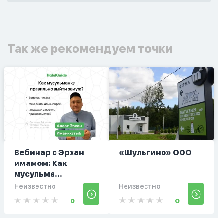
Так же рекомендуем точки
Вебинар с Эрхан
«Шульгино» ООО
имамом: Как
мусульма...
Неизвестно
Неизвестно
0
0