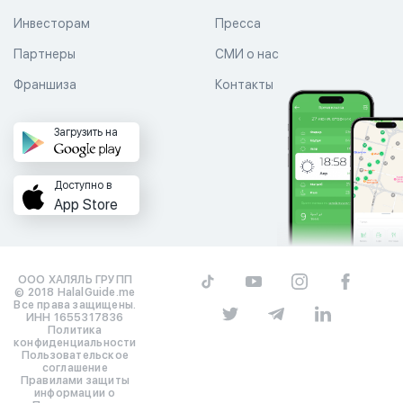
Инвесторам
Пресса
Партнеры
СМИ о нас
Франшиза
Контакты
Загрузить на
Доступно в
App Store
ООО ХАЛЯЛЬ ГРУПП
© 2018 HalalGuide.me
Все права защищены.
ИНН 1655317836
Политика
конфиденциальности
Пользовательское
соглашение
Правилами защиты
информации о