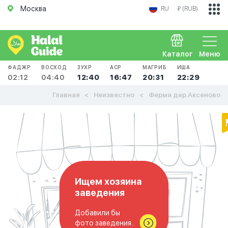
Москва
RU
₽ (RUB)
Каталог
Меню
ФАДЖР
ВОСХОД
ЗУХР
АСР
МАГРИБ
ИША
02:12
04:40
12:40
16:47
20:31
22:29
Главная
Неизвестно
Ферма дер.Аксеново
Ищем хозяина
заведения
Добавили бы
фото заведения..