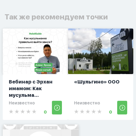
Так же рекомендуем точки
Вебинар с Эрхан
«Шульгино» ООО
имамом: Как
мусульма...
Неизвестно
Неизвестно
0
0