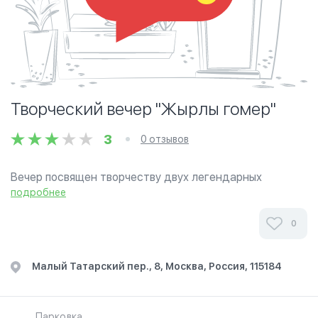
Творческий вечер "Жырлы гомер"
3
0 отзывов
Вечер посвящен творчеству двух легендарных
авторов татарских песен - поэта Расиха Ханнанова и
подробнее
композитора, лауреата Государственной премии
имени Габдуллы Тукая Рима Хасанова
0
Малый Татарский пер., 8, Москва, Россия, 115184
Парковка