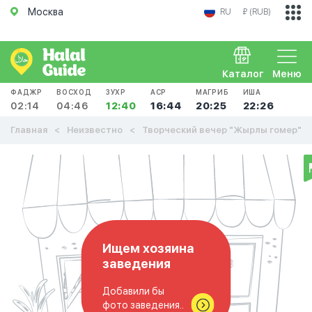
Москва
RU
₽ (RUB)
Каталог
Меню
ФАДЖР
ВОСХОД
ЗУХР
АСР
МАГРИБ
ИША
02:14
04:46
12:40
16:44
20:25
22:26
Главная
Неизвестно
Творческий вечер "Жырлы гомер"
Ищем хозяина
заведения
Добавили бы
фото заведения..