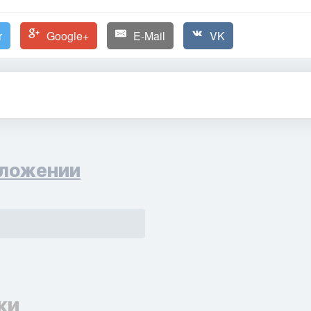
r
Google+
E-Mail
VK
ложении
ки