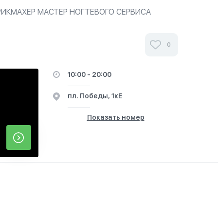
РИКМАХЕР МАСТЕР НОГТЕВОГО СЕРВИСА
М ПОВЯЗЫВАНИЕ ПЛАТКА ВИЗАЖИСТ
Г НАШИ МАСТЕРА РАБОТАЮТ С ВЫЕЗДОМ
0
10:00 - 20:00
пл. Победы, 1кЕ
Показать номер