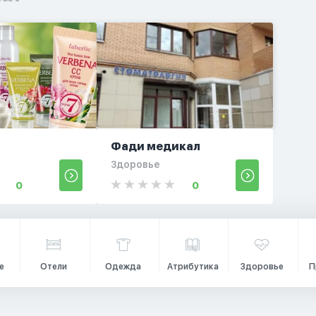
Фади медикал
Здоровье
0
0
е
Отели
Одежда
Атрибутика
Здоровье
П