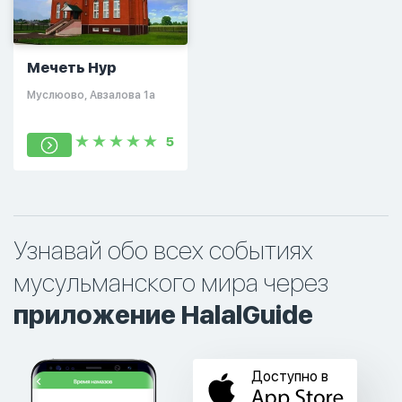
Мечеть Нур
Муслюово, Авзалова 1а
5
Узнавай обо всех событиях
мусульманского мира через
приложение HalalGuide
Доступно в