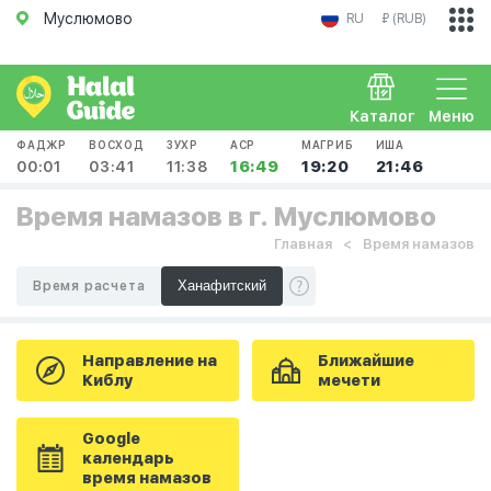
Муслюмово
RU
₽ (RUB)
Каталог
Меню
ФАДЖР
ВОСХОД
ЗУХР
АСР
МАГРИБ
ИША
00:01
03:41
11:38
16:49
19:20
21:46
Время намазов в г. Муслюмово
Главная
Время намазов
Время расчета
Направление на
Ближайшие
Киблу
мечети
Google
календарь
время намазов