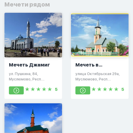
Мечети рядом
Мечеть Джамиг
Мечеть в
Муслюмово
ул. Пушкина, 84,
улица Октябрьская 29а,
Муслюмово, Респ.
Муслюмово, Респ.
Татарстан, Россия,
Татарстан
5
5
423970