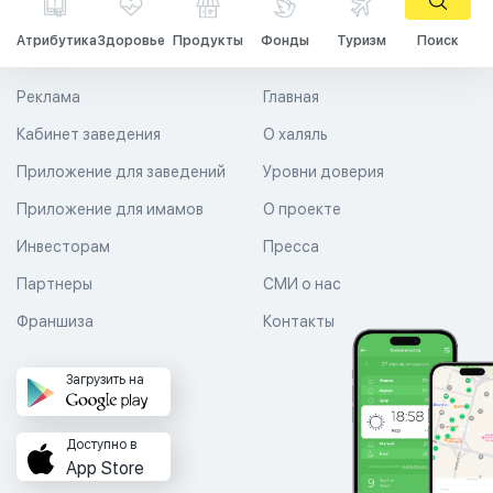
Атрибутика
Здоровье
Продукты
Фонды
Туризм
Поиск
Реклама
Главная
Кабинет заведения
О халяль
Приложение для заведений
Уровни доверия
Приложение для имамов
О проекте
Инвесторам
Пресса
Партнеры
СМИ о нас
Франшиза
Контакты
Загрузить на
Доступно в
App Store