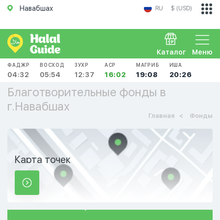
Навабшах
RU
$ (USD)
Каталог
Меню
ФАДЖР
ВОСХОД
ЗУХР
АСР
МАГРИБ
ИША
04:32
05:54
12:37
16:02
19:08
20:26
Благотворительные фонды в
г.Навабшах
Главная
Фонды
Карта точек