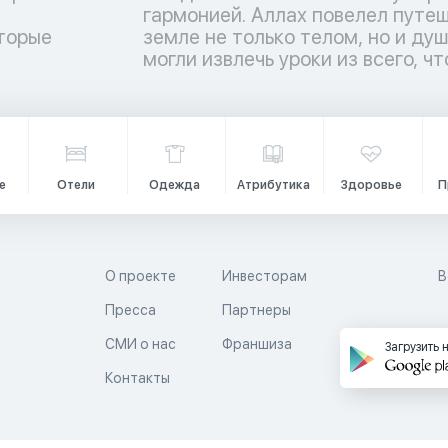
торые
ы люди
и
могли извлечь уроки из всего, чт
е
Отели
Одежда
Атрибутика
Здоровье
П
О проекте
Инвесторам
В
Пресса
Партнеры
й
СМИ о нас
Франшиза
Загрузить 
Контакты