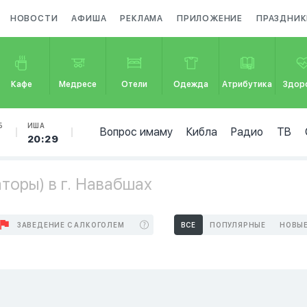
НОВОСТИ
АФИША
РЕКЛАМА
ПРИЛОЖЕНИЕ
ПРАЗДНИК
Кафе
Медресе
Отели
Одежда
Атрибутика
Здор
Б
ИША
Вопрос имаму
Кибла
Радио
ТВ
20:29
торы) в г. Навабшах
ЗАВЕДЕНИЕ С АЛКОГОЛЕМ
ВСЕ
ПОПУЛЯРНЫЕ
НОВЫ