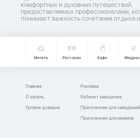
комфортных и духовных путешествий,
гармонией. Аллах повелел путешествовать по
предоставляемых профессионалами, ко
земле не только телом, но и душой, даб
понимают важность сочетания отдыха 
Мечеть
Ресторан
Кафе
Медрес
Главная
Реклама
О халяль
Кабинет заведения
Уровни доверия
Приложение для заведени
Приложение для имамов