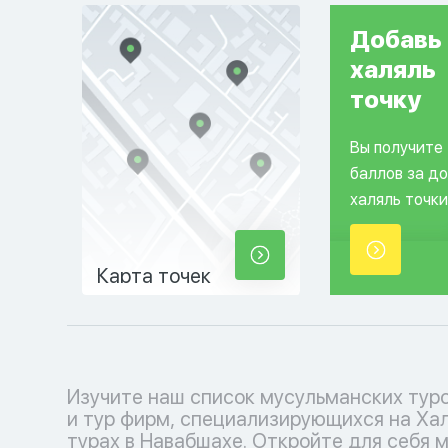
Добавь
халяль
точку
Вы получите
баллов за д
халяль точки
Карта точек
Изучите наш список мусульманских тур
соблюдения исламских традиций. Выб
и тур фирм, специализирующихся на Ха
кофмортный отпуск с нашими туроператора
турах в Навабшахе. Откройте для себя 
каждый момент наполнен умиротворение