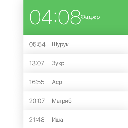
04:08
Фаджр
05:54
Шурук
13:07
Зухр
16:55
Аср
20:07
Магриб
21:48
Иша