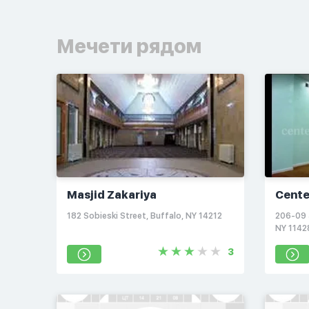
Мечети рядом
Masjid Zakariya
Cente
182 Sobieski Street, Buffalo, NY 14212
206-09 
NY 1142
3