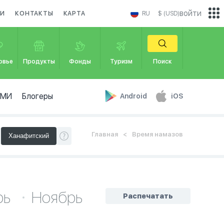
войти
КИ
КОНТАКТЫ
КАРТА
RU
$ (USD)
овье
Продукты
Фонды
Туризм
Поиск
СМИ
Блогеры
Android
iOS
Главная
Время намазов
рь
Ноябрь
Распечатать