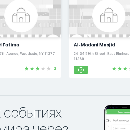
d Fatima
Al-Madani Masjid
7th Avenue, Woodside, NY 11377
24-04 89th Street, East Elmhurs
11369
3
х событиях
мира через