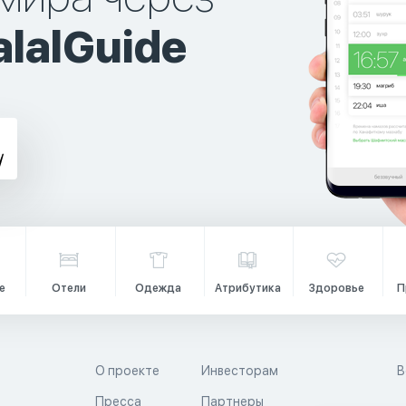
lalGuide
е
Отели
Одежда
Атрибутика
Здоровье
П
О проекте
Инвесторам
В
Пресса
Партнеры