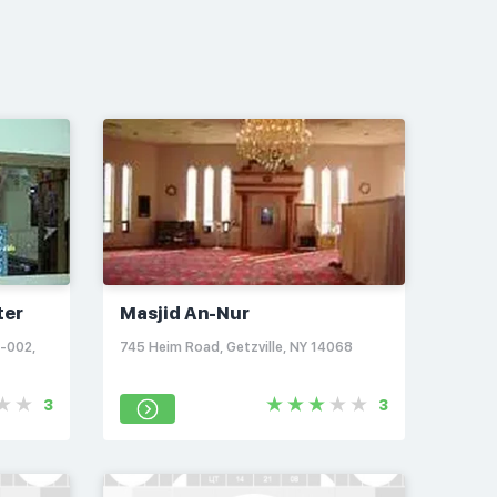
ter
Masjid An-Nur
1-002,
745 Heim Road, Getzville, NY 14068
3
3