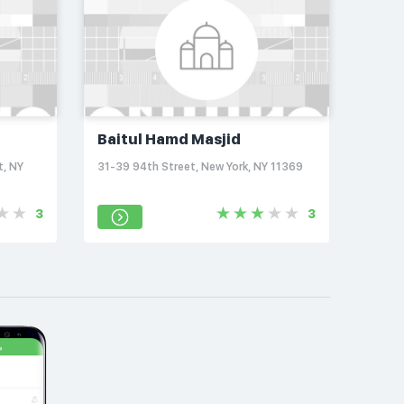
Baitul Hamd Masjid
t, NY
31-39 94th Street, New York, NY 11369
3
3