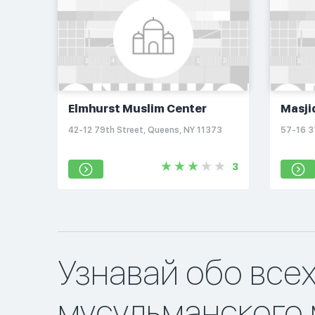
Elmhurst Muslim Center
Masji
42-12 79th Street, Queens, NY 11373
57-16 3
3
Узнавай обо все
мусульманского 