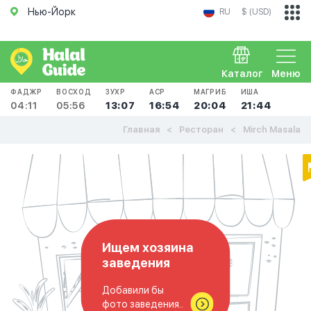
Нью-Йорк
RU
$ (USD)
Каталог
Меню
ФАДЖР
ВОСХОД
ЗУХР
АСР
МАГРИБ
ИША
04:11
05:56
13:07
16:54
20:04
21:44
Главная
Ресторан
Mirch Masala
Ищем хозяина
заведения
Добавили бы
фото заведения..