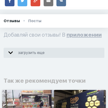
Отзывы
Посты
Добавляй свои отзывы! В
приложении
загрузить еще
Так же рекомендуем точки