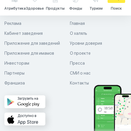
Атрибутика
Здоровье
Продукты
Фонды
Туризм
Поиск
Реклама
Главная
Кабинет заведения
О халяль
Приложение для заведений
Уровни доверия
Приложение для имамов
О проекте
Инвесторам
Пресса
Партнеры
СМИ о нас
Франшиза
Контакты
Загрузить на
Доступно в
App Store