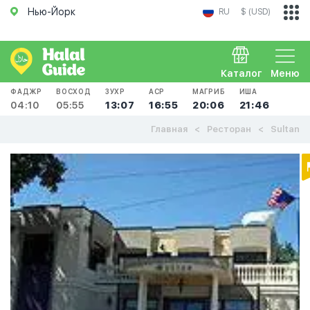
Нью-Йорк
RU
$ (USD)
Каталог
Меню
ФАДЖР
ВОСХОД
ЗУХР
АСР
МАГРИБ
ИША
04:10
05:55
13:07
16:55
20:06
21:46
Главная
Ресторан
Sultan