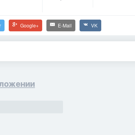
r
Google+
E-Mail
VK
ложении