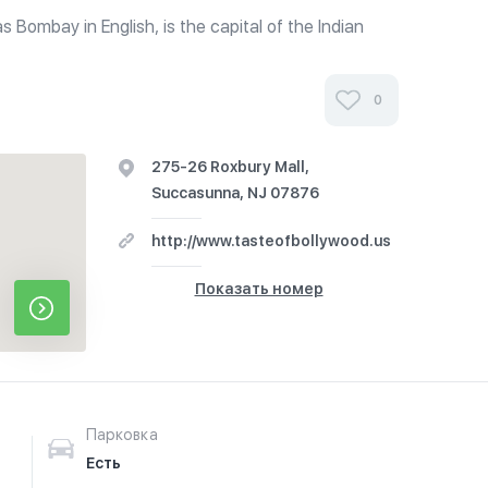
Bombay in English, is the capital of the Indian
s the most populous city in India, and the fourth
orld, with a total...
0
275-26 Roxbury Mall,
Succasunna, NJ 07876
http://www.tasteofbollywood.us
Показать номер
Парковка
Есть