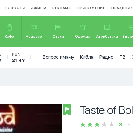
НОВОСТИ
АФИША
РЕКЛАМА
ПРИЛОЖЕНИЕ
ПРАЗДНИ
Кафе
Медресе
Отели
Одежда
Атрибутика
Здор
Б
ИША
Вопрос имаму
Кибла
Радио
ТВ
3
21:43
Taste of B
3