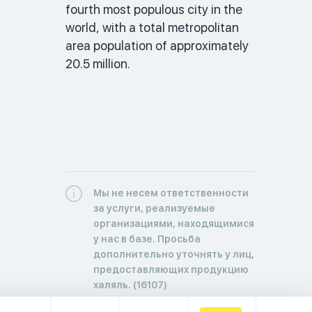
fourth most populous city in the 
world, with a total metropolitan 
area population of approximately 
20.5 million.

Мы не несем ответственности
за услуги, реализуемые
организациями, находящимися
у нас в базе. Просьба
дополнительно уточнять у лиц,
предоставляющих продукцию
халяль. (16107)