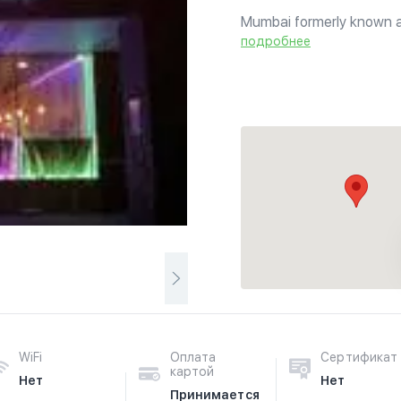
Mumbai formerly known as 
state of Maharashtra. It i
подробнее
most populous city in the w
WiFi
Оплата
Сертификат
картой
Нет
Нет
Принимается