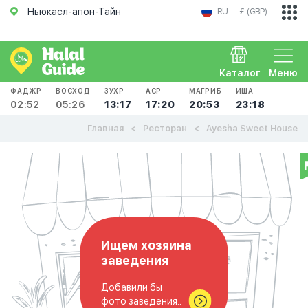
Ньюкасл-апон-Тайн
RU
£ (GBP)
Каталог
Меню
ФАДЖР
ВОСХОД
ЗУХР
АСР
МАГРИБ
ИША
02:52
05:26
13:17
17:20
20:53
23:18
Главная
Ресторан
Ayesha Sweet House
Ищем хозяина
заведения
Добавили бы
фото заведения..