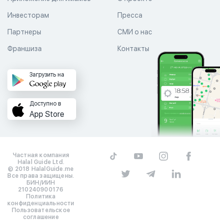
Инвесторам
Пресса
Партнеры
СМИ о нас
Франшиза
Контакты
Загрузить на
Доступно в
App Store
Частная компания
Halal Guide Ltd.
© 2018 HalalGuide.me
Все права защищены.
БИН/ИИН
210240900176
Политика
конфиденциальности
Пользовательское
соглашение