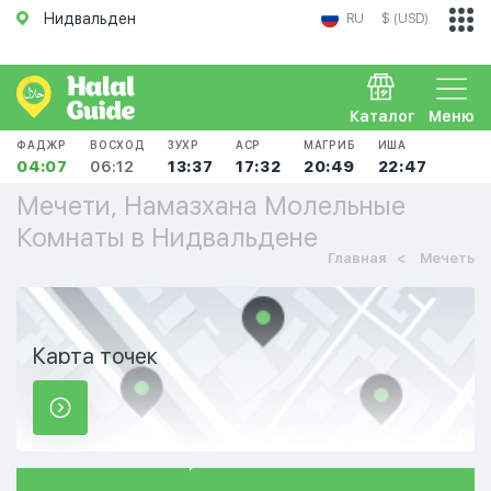
Нидвальден
RU
$ (USD)
Каталог
Меню
ФАДЖР
ВОСХОД
ЗУХР
АСР
МАГРИБ
ИША
04:07
06:12
13:37
17:32
20:49
22:47
Мечети, Намазхана Молельные
Комнаты в Нидвальдене
Главная
Мечеть
Карта точек