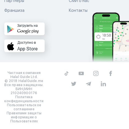
Партнеры
СМИ о нас
Франшиза
Контакты
Загрузить на
Доступно в
App Store
Частная компания
Halal Guide Ltd.
© 2018 HalalGuide.me
Все права защищены.
БИН/ИИН
210240900176
Политика
конфиденциальности
Пользовательское
соглашение
Правилами защиты
информации о
Пользователях