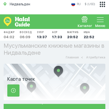
Нидвальден
RU
$ (USD)
Каталог
Меню
ФАДЖР
ВОСХОД
ЗУХР
АСР
МАГРИБ
ИША
04:02
06:09
13:37
17:33
20:52
22:52
Мусульманские книжные магазины в
Нидвальдене
Главная
Атрибутика
Карта точек