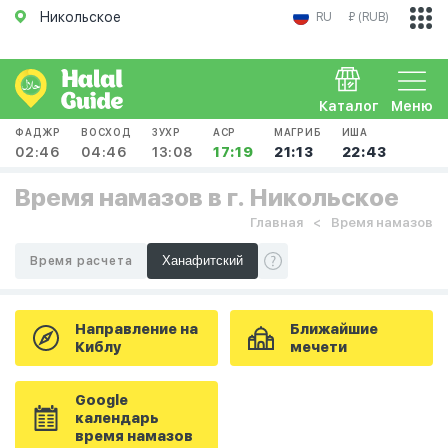
Никольское
RU
₽ (RUB)
Каталог
Меню
ФАДЖР
ВОСХОД
ЗУХР
АСР
МАГРИБ
ИША
02:46
04:46
13:08
17:19
21:13
22:43
Время намазов в г. Никольское
Главная
Время намазов
Время расчета
Направление на
Ближайшие
Киблу
мечети
Google
календарь
время намазов