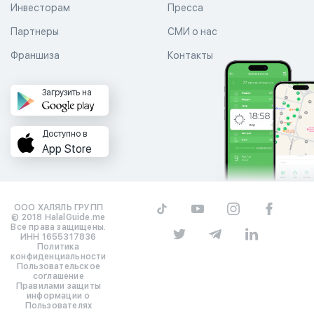
Инвесторам
Пресса
Партнеры
СМИ о нас
Франшиза
Контакты
Загрузить на
Доступно в
App Store
ООО ХАЛЯЛЬ ГРУПП
© 2018 HalalGuide.me
Все права защищены.
ИНН 1655317836
Политика
конфиденциальности
Пользовательское
соглашение
Правилами защиты
информации о
Пользователях