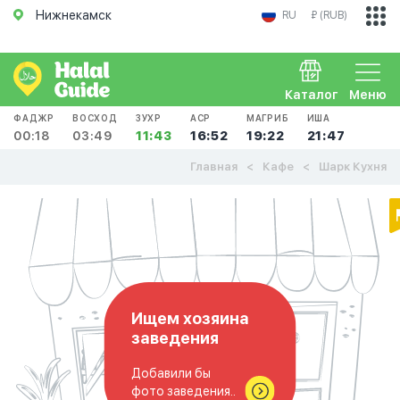
Нижнекамск
RU
₽ (RUB)
Каталог
Меню
ФАДЖР
ВОСХОД
ЗУХР
АСР
МАГРИБ
ИША
00:18
03:49
11:43
16:52
19:22
21:47
Главная
Кафе
Шарк Кухня
Ищем хозяина
заведения
Добавили бы
фото заведения..