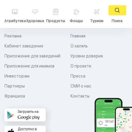
Атрибутика
Здоровье
Продукты
Фонды
Туризм
Поиск
Реклама
Главная
Кабинет заведения
О халяль
Приложение для заведений
Уровни доверия
Приложение для имамов
О проекте
Инвесторам
Пресса
Партнеры
СМИ о нас
Франшиза
Контакты
Загрузить на
Доступно в