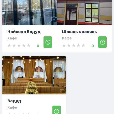
Чайхона Вадуд
Шашлык халяль
Кафе
Кафе
0
0
Вадуд
Кафе