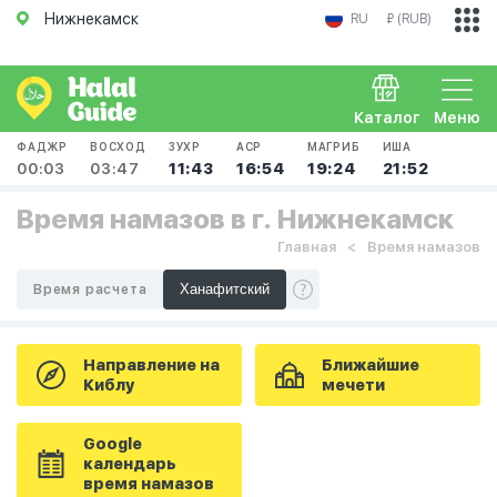
Нижнекамск
RU
₽ (RUB)
Каталог
Меню
ФАДЖР
ВОСХОД
ЗУХР
АСР
МАГРИБ
ИША
00:03
03:47
11:43
16:54
19:24
21:52
Время намазов в г. Нижнекамск
Главная
Время намазов
Время расчета
Направление на
Ближайшие
Киблу
мечети
Google
календарь
время намазов