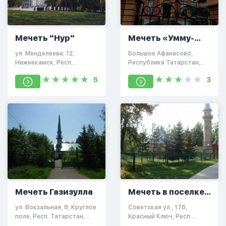
Мечеть "Нур"
Мечеть «Умму-
Гульсум»
ул. Менделеева, 12,
Большое Афанасово,
Нижнекамск, Респ.
Республика Татарстан,
Татарстан, Россия,
Россия, 423551
5
3
423582
Мечеть Газизулла
Мечеть в поселке
Красный Ключ
ул. Вокзальная, 8, Круглое
Советская ул., 17б,
поле, Респ. Татарстан,
Красный Ключ, Респ.
Россия, 423841
Татарстан, Россия,