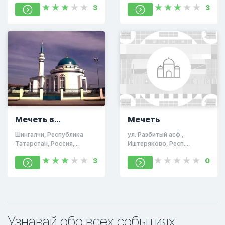
3
3
423552
Мечеть в
Мечеть
Шингальчах
Шингалчи, Республика
ул. Разбитый асф.,
Татарстан, Россия,
Иштеряково, Респ.
423554
Татарстан
3
0
Узнавай обо всех событиях