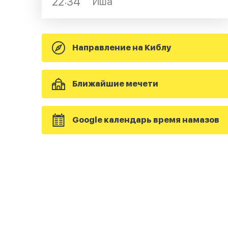
22:34
Иша
Направление на Киблу
Ближайшие мечети
Google календарь время намазов