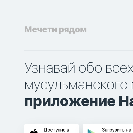
Мечети рядом
Узнавай обо все
мусульманского 
приложение Ha
Доступно в
Загрузить на