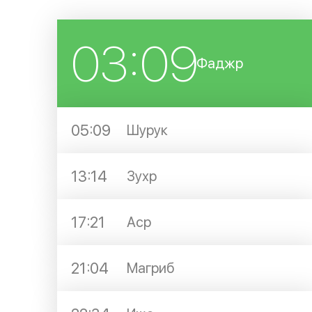
03:09
Фаджр
05:09
Шурук
13:14
Зухр
17:21
Аср
21:04
Магриб