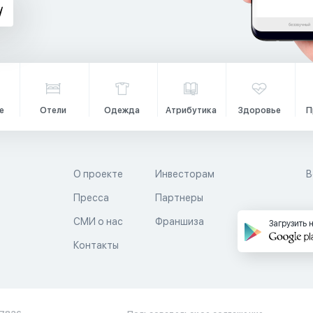
е
Отели
Одежда
Атрибутика
Здоровье
П
О проекте
Инвесторам
В
Пресса
Партнеры
й
СМИ о нас
Франшиза
Загрузить 
Контакты