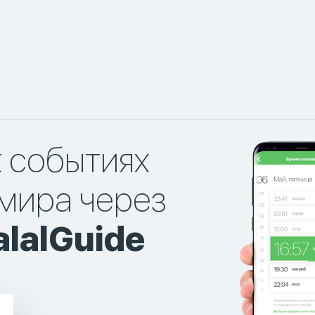
х событиях
мира через
lalGuide