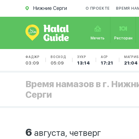
Нижние Серги
О ПРОЕКТЕ
ВРЕМЯ НА
Мечеть
Ресторан
ФАДЖР
ВОСХОД
ЗУХР
АСР
МАГРИБ
03:09
05:09
13:14
17:21
21:04
Время намазов в г. Нижн
Серги
6
августа, четверг