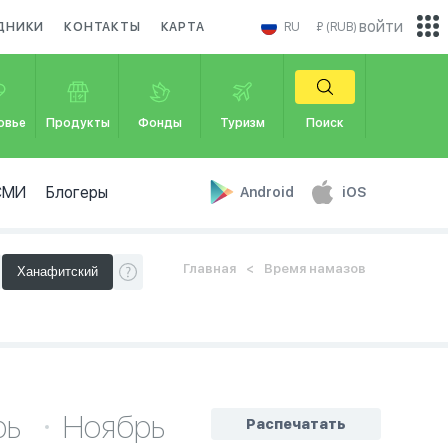
войти
ДНИКИ
КОНТАКТЫ
КАРТА
RU
₽ (RUB)
овье
Продукты
Фонды
Туризм
Поиск
СМИ
Блогеры
Android
iOS
Главная
Время намазов
рь
Ноябрь
Распечатать