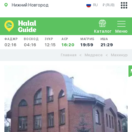
Нижний Новгород
RU
₽ (RUB)
Каталог
Меню
ФАДЖР
ВОСХОД
ЗУХР
АСР
МАГРИБ
ИША
02:16
04:16
12:15
16:20
19:59
21:29
Главная
Медресе
Махинур