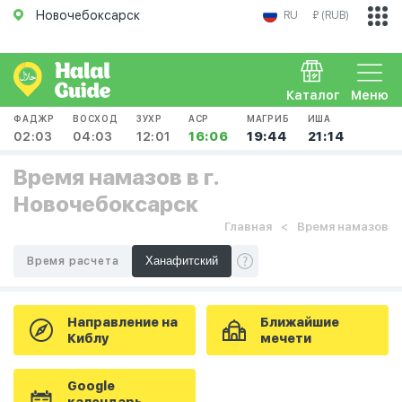
Новочебоксарск
RU
₽ (RUB)
Каталог
Меню
ФАДЖР
ВОСХОД
ЗУХР
АСР
МАГРИБ
ИША
02:03
04:03
12:01
16:06
19:44
21:14
Время намазов в г.
Новочебоксарск
Главная
Время намазов
Время расчета
Направление на
Ближайшие
Киблу
мечети
Google