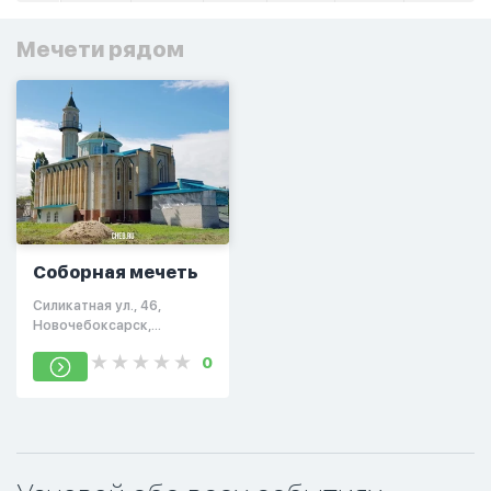
Мечети рядом
Соборная мечеть
Силикатная ул., 46,
Новочебоксарск,
Чувашская Респ., Россия,
0
429951