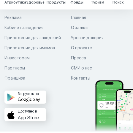
Атрибутика
Здоровье
Продукты
Фонды
Туризм
Поиск
Реклама
Главная
Кабинет заведения
О халяль
Приложение для заведений
Уровни доверия
Приложение для имамов
О проекте
Инвесторам
Пресса
Партнеры
СМИ о нас
Франшиза
Контакты
Загрузить на
Доступно в
App Store