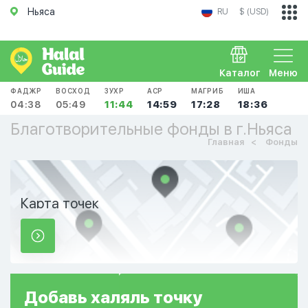
Ньяса
RU
$ (USD)
Каталог
Меню
ФАДЖР
ВОСХОД
ЗУХР
АСР
МАГРИБ
ИША
04:38
05:49
11:44
14:59
17:28
18:36
Благотворительные фонды в г.Ньяса
Главная
Фонды
Карта точек
Добавь
халяль
точку