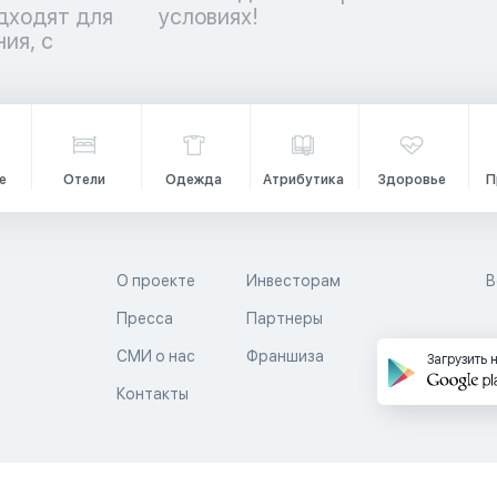
дходят для
условиях!
ия, с
е
Отели
Одежда
Атрибутика
Здоровье
П
О проекте
Инвесторам
В
Пресса
Партнеры
й
СМИ о нас
Франшиза
Загрузить 
Контакты