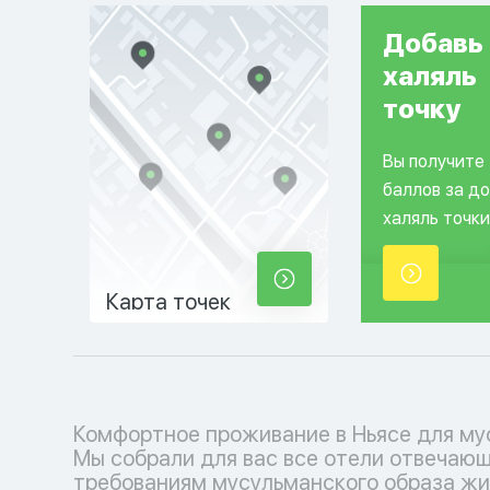
Добавь
халяль
точку
Вы получите
баллов за д
халяль точки
Карта точек
Комфортное проживание в Ньясе для му
молельными залами. Забронируйте свой н
Мы собрали для вас все отели отвечаю
место прямо сейчас на нашем удобном сайт
требованиям мусульманского образа жи
наслаждайтесь проживанием в х